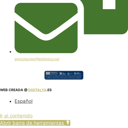
agricolacope@telefonica.net
WEB CREADA @
DIGITALYA
.ES
Español
Ir al contenido
Abrir barra de herramientas