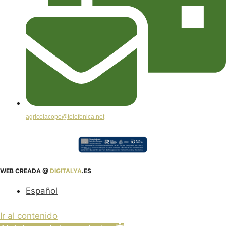
agricolacope@telefonica.net
WEB CREADA @
DIGITALYA
.ES
Español
Ir al contenido